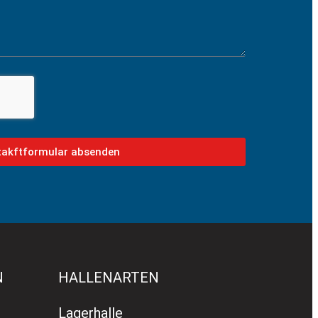
takftformular absenden
N
HALLENARTEN
Lagerhalle