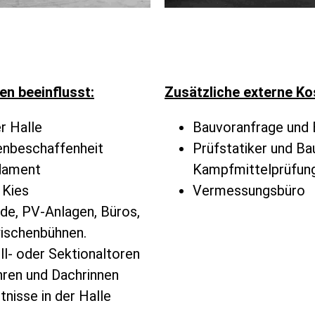
n beeinflusst:
Zusätzliche externe Ko
r Halle
Bauvoranfrage und
enbeschaffenheit
Prüfstatiker und Ba
ndament
Kampfmittelprüfun
 Kies
Vermessungsbüro
de, PV-Anlagen, Büros,
ischenbühnen.
ll- oder Sektionaltoren
ohren und Dachrinnen
tnisse in der Halle